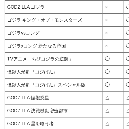
GODZILLA ゴジラ
×
ゴジラ キング・オブ・モンスターズ
×
ゴジラvsコング
×
ゴジラxコング 新たなる帝国
×
TVアニメ「ちびゴジラの逆襲」
◯
怪獣人形劇『ゴジばん』
◯
怪獣人形劇『ゴジばん』スペシャル版
◯
GODZILLA 怪獣惑星
△
GODZILLA 決戦機動増殖都市
△
GODZILLA 星を喰う者
△